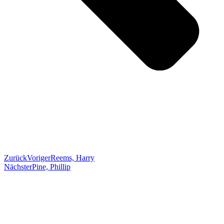
Zurück
Voriger
Reems, Harry
Nächster
Pine, Phillip