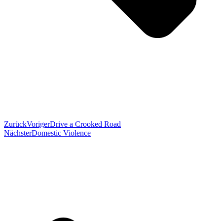
Zurück
Voriger
Drive a Crooked Road
Nächster
Domestic Violence