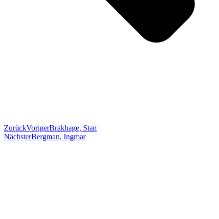
Zurück
Voriger
Brakhage, Stan
Nächster
Bergman, Ingmar