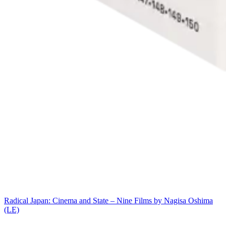
Radical Japan: Cinema and State – Nine Films by Nagisa Oshima
(LE)